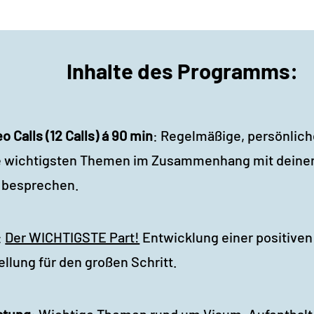
Inhalte des Programms:
 Calls (12 Calls) á 90 min
: Regelmäßige, persönlic
ie wichtigsten Themen im Zusammenhang mit dein
n besprechen.
:
Der WICHTIGSTE Part!
Entwicklung einer positiven
llung für den großen Schritt.
atung
: Wichtige Themen rund um Visum, Aufenthalt